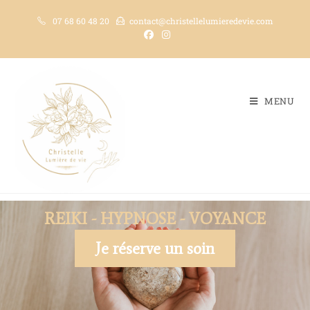
07 68 60 48 20
contact@christellelumieredevie.com
MENU
REIKI - HYPNOSE - VOYANCE
Je réserve un soin