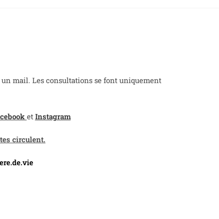
un mail. Les consultations se font uniquement
acebook
et
Instagram
tes circulent.
ere.de.vie