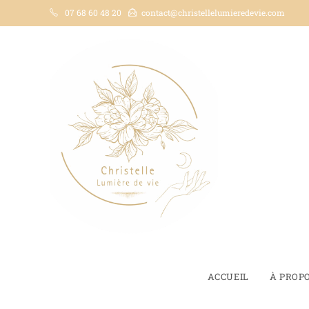
07 68 60 48 20
contact@christellelumieredevie.com
ACCUEIL
À PROP