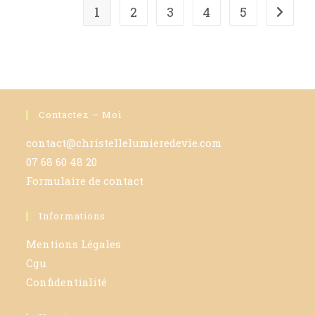
1
2
3
4
5
Aller à
Contactez – Moi
contact@christellelumieredevie.com
07 68 60 48 20
Formulaire de contact
Informations
Mentions Légales
Cgu
Confidentialité