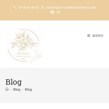
Skip
07 68 60 48 20
contact@christellelumieredevie.com
to
content
MENU
Blog
>
Blog
>
Blog