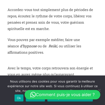
Accordez-vous tout simplement plus de périodes de
repos, écoutez le rythme de votre corps, libérez vos
pensées et prenez soin de vous, votre guérison
spirituelle est en marche.
Vous pouvez par exemple méditer, faire une
séance
d’hypnose
ou de
Reiki
, ou utiliser les
affirmations positives.
Avec le temps, votre corps retrouvera son énergie et
vous en aurez même plus qu’auparavant.
Nous utilisons des cookies pour vous garantir la meilleure
Le fait d’être totalement aligné avec soi-même nous
expérience sur notre site web. Si vous continuez à utiliser ce
site, nous supposerons que vous en êtes satisfait.
donne accès à un réservoir d’énergies beaucoup plus
Comment puis-je vous aider ?
important.
Ok
Je refuse
Politique de confidentialité