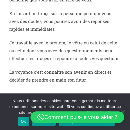
En faisant un tirage sur la personne pour qui vous
avez des doutes, vous pourrez avoir des réponses
rapides et immédiates.
Je travaille avec le prénom, le vôtre ou celui de celle
ou celui dont vous avez des questionnements pour
effectuer les tirages et répondre à toutes vos questions.
La voyance c’est connaître son avenir en direct et
décider de prendre en main son futur.
Nous utilisons des cookies pour vous garantir la meilleure
expérience sur notre site web. Si vous continuez à utiliser ce
Je fais aussi de la clairvoyance sur photo.
site, nous supposerons que vous en êtes satisfait.
Comment puis-je vous aider ?
Ok
Je refuse
Politique de confidentialité
Vous pouvez, si vous le souhaitez, me transmettre des