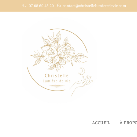
07 68 60 48 20
contact@christellelumieredevie.com
ACCUEIL
À PROP