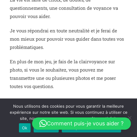
questionnements, une consultation de voyance va
pouvoir vous aider.
Je vous répondrai en toute neutralité et je ferai de
mon mieux pour pouvoir vous guider dans toutes vos
problématiques.
En plus de mon jeu, je fais de la clairvoyance sur
photo, si vous le souhaitez, vous pouvez me
transmettre une ou plusieures photos et me poser
toutes vos questions.
Je vais avoir un ressenti sur les traits de caractères
Nous utilisons des cookies pour vous garantir la meilleure
expérience sur notre site web. Si vous continuez à utiliser ce
principaux de la personne, sur certains blocages, je
site, nous supposerons que vous en êtes satisfait.
peux vous conseiller aussi sur une éventuelle relation
Comment puis-je vous aider ?
Ok
Je refuse
Politique de confidentialité
et quelles sont les intentions de la personne envers