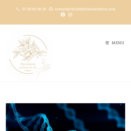
07 68 60 48 20
contact@christellelumieredevie.com
MENU