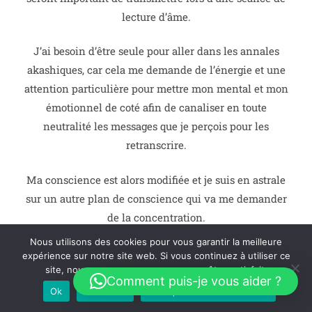
lecture d’âme.
J’ai besoin d’être seule pour aller dans les annales
akashiques, car cela me demande de l’énergie et une
attention particulière pour mettre mon mental et mon
émotionnel de coté afin de canaliser en toute
neutralité les messages que je perçois pour les
retranscrire.
Ma conscience est alors modifiée et je suis en astrale
sur un autre plan de conscience qui va me demander
de la concentration.
Nous utilisons des cookies pour vous garantir la meilleure
expérience sur notre site web. Si vous continuez à utiliser ce
site, nous supposerons que vous en êtes satisfait.
Comment puis-je vous aider ?
La lecture d’âme peut se faire à différentes étapes de
Ok
Je refuse
Politique de confidentialité
votre vie.