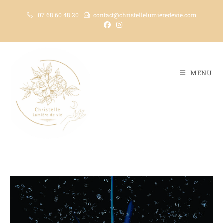
07 68 60 48 20
contact@christellelumieredevie.com
MENU