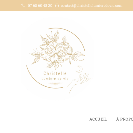
07 68 60 48 20
contact@christellelumieredevie.com
ACCUEIL
À PROP