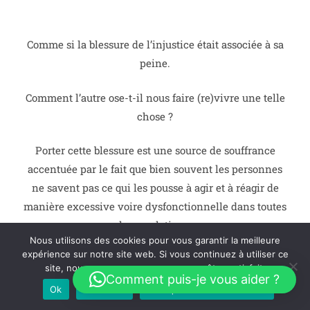
Comme si la blessure de l’injustice était associée à sa
peine.
Comment l’autre ose-t-il nous faire (re)vivre une telle
chose ?
Porter cette blessure est une source de souffrance
accentuée par le fait que bien souvent les personnes
ne savent pas ce qui les pousse à agir et à réagir de
manière excessive voire dysfonctionnelle dans toutes
leurs relations.
Nous utilisons des cookies pour vous garantir la meilleure
expérience sur notre site web. Si vous continuez à utiliser ce
Si votre blessure d’abandon vous empêche de goûter à
site, nous supposerons que vous en êtes satisfait.
la sérénité dans vos relations affectives, n’oubliez pas
Comment puis-je vous aider ?
Ok
Je refuse
Politique de confidentialité
que vous avez des ressources à votre disposition pour