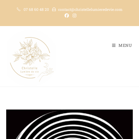
07 68 60 48 20
contact@christellelumieredevie.com
MENU