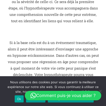
ou la sévérité de celle-ci.
Ce sera déjà la première
étape, où l’hypnothérapeute vous accompagnera dans
une compréhension nouvelle de cette peur extrême,
tout en identifiant les liens qui vous relient à elle.
Si à la base cela est du à un événement traumatique,
alors il peut être intéressant d’envisager une approche
en hypnose ericksonnienne. Dans d’autres cas, on peut
vous proposer une régression en âge pour comprendre
à quel moment de votre vie cette peur panique s’est
déclenchée.
Votre hypnothérapeute pourra vous
informer sur les différentes formes de régression,
Nous utilisons des cookies pour vous garantir la meilleure
expérience sur notre site web. Si vous continuez à utiliser ce
notamment en associé ou en dissocié afin de trouver
site, nous supposerons que vous en êtes satisfait.
l’origine de votre mal-être.
Comment puis-je vous aider ?
Ok
Je refuse
Politique de confidentialité