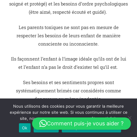
soigné et protégé) et les besoins d’ordre psychologiques
(être aimé, respecté écouté et guidé).
Les parents toxiques ne sont pas en mesure de
respecter les besoins de leurs enfant de manière
consciente ou inconsciente.
Ils façonnent l’enfant à l’image idéale qu’ils ont de lui
et l’enfant n’a pas le droit d’exister tel qu’il est.
Ses besoins et ses sentiments propres sont
systématiquement brimés car considérés comme
dangereux ou même inadaptés.
Nous utilisons des cookies pour vous garantir la meilleure
expérience sur notre site web. Si vous continuez à utiliser ce
Comme l’enfant a besoin d’amour pour survivre, il va
site, nous supposerons que vous en êtes satisfait.
progressivement réprimer ses besoins.
Comment puis-je vous aider ?
Ok
Je refuse
Politique de confidentialité