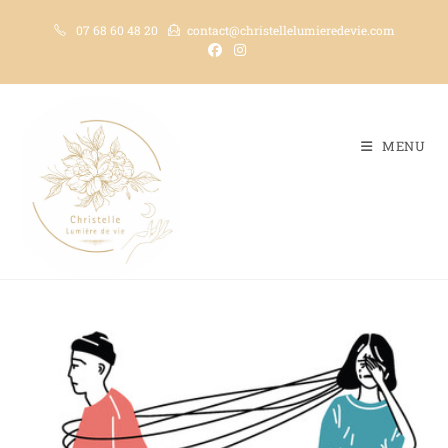
07 68 60 48 20
contact@christellelumieredevie.com
MENU