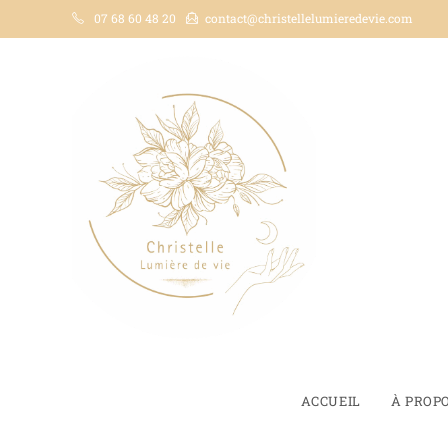
07 68 60 48 20
contact@christellelumieredevie.com
ACCUEIL
À PROP